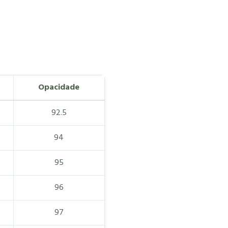
Opacidade
92.5
94
95
96
97