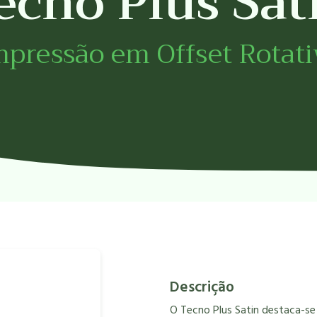
ecno Plus Sat
mpressão em Offset Rotati
Descrição
O Tecno Plus Satin destaca-se