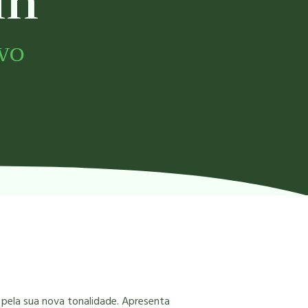
in
vo
 pela sua nova tonalidade. Apresenta