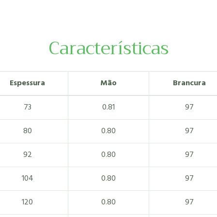
Características
Espessura
Mão
Brancura
73
0.81
97
80
0.80
97
92
0.80
97
104
0.80
97
120
0.80
97