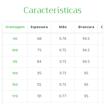
Características
Gramagem
Espessura
Mão
Brancura
Op
90
68
0.76
94.5
100
75
0.75
94.5
115
84
0.73
94.5
130
95
0.73
95
150
112
0.75
95
170
131
0.77
95