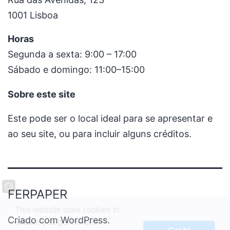
1001 Lisboa
Horas
Segunda a sexta: 9:00 – 17:00
Sábado e domingo: 11:00–15:00
Sobre este site
Este pode ser o local ideal para se apresentar e
ao seu site, ou para incluir alguns créditos.
FERPAPER
This website uses cookies to
Criado com
WordPress
.
ensure you get the best
Got It!