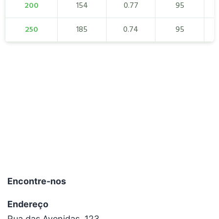
200
154
0.77
95
250
185
0.74
95
Encontre-nos
Endereço
Rua das Avenidas, 123