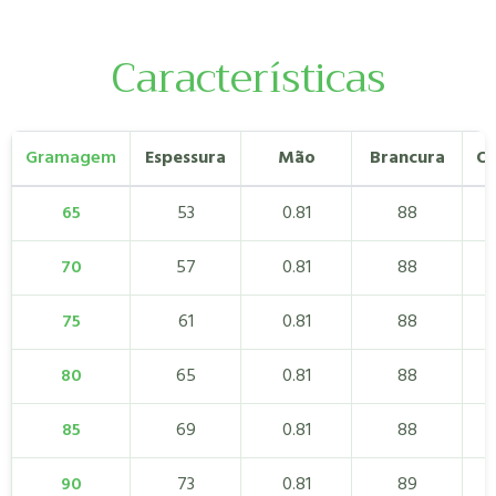
Características
Gramagem
Espessura
Mão
Brancura
Op
65
53
0.81
88
70
57
0.81
88
75
61
0.81
88
80
65
0.81
88
85
69
0.81
88
90
73
0.81
89